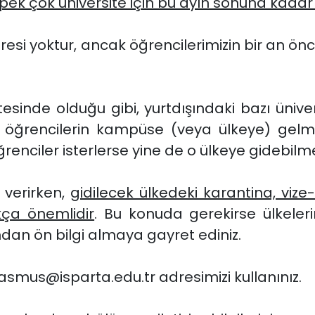
 pek çok üniversite için bu ayın sonuna kadar
 süresi yoktur, ancak öğrencilerimizin bir an ö
tesinde olduğu gibi, yurtdışındaki bazı ünive
öğrencilerin kampüse (veya ülkeye) gelme
enciler isterlerse yine de o ülkeye gidebilm
 verirken,
gidilecek ülkedeki karantina, vize-
ça önemlidir
. Bu konuda gerekirse ülkelerin
an ön bilgi almaya gayret ediniz.
erasmus@isparta.edu.tr adresimizi kullanınız.