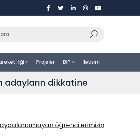
reketliliği
Projeler
BIP
İletişim
n adayların dikkatine
 faydalanamayan öğrencilerimizin