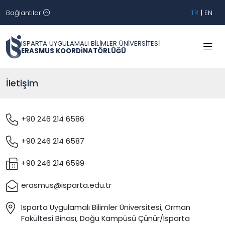
Bağlantılar
TR
|
EN
ISPARTA UYGULAMALI BİLİMLER ÜNİVERSİTESİ
ERASMUS KOORDİNATÖRLÜĞÜ
İletişim
+90 246 214 6586
+90 246 214 6587
+90 246 214 6599
erasmus@isparta.edu.tr
Isparta Uygulamalı Bilimler Üniversitesi, Orman
Fakültesi Binası, Doğu Kampüsü Çünür/Isparta