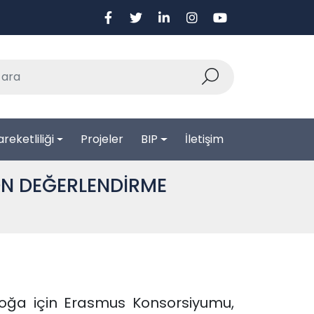
reketliliği
Projeler
BIP
İletişim
ÖN DEĞERLENDİRME
oğa için Erasmus Konsorsiyumu,