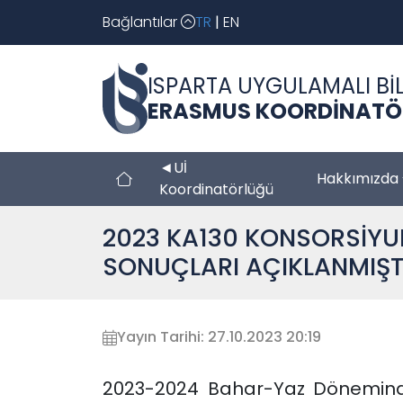
Bağlantılar
TR
|
EN
ISPARTA UYGULAMALI BİL
ERASMUS KOORDİNATÖ
◄Uİ
Hakkımızda
Koordinatörlüğü
2023 KA130 KONSORSİYUM
SONUÇLARI AÇIKLANMIŞT
Yayın Tarihi: 27.10.2023 20:19
2023-2024 Bahar-Yaz Döneminde