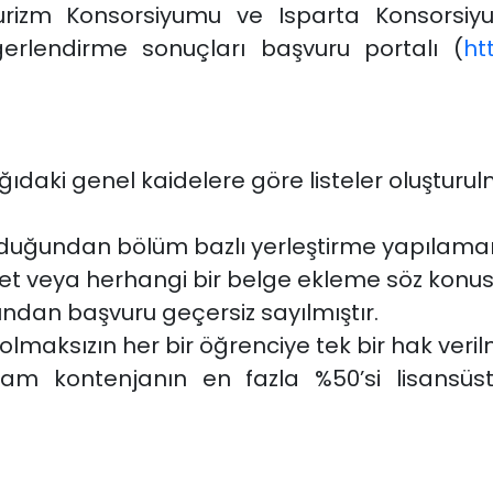
turizm Konsorsiyumu ve Isparta Konsorsi
eğerlendirme sonuçları başvuru portalı (
ht
aki genel kaidelere göre listeler oluşturul
olduğundan bölüm bazlı yerleştirme yapılamam
t veya herhangi bir belge ekleme söz konusu
ndan başvuru geçersiz sayılmıştır.
lmaksızın her bir öğrenciye tek bir hak verilm
am kontenjanın en fazla %50’si lisansüstü