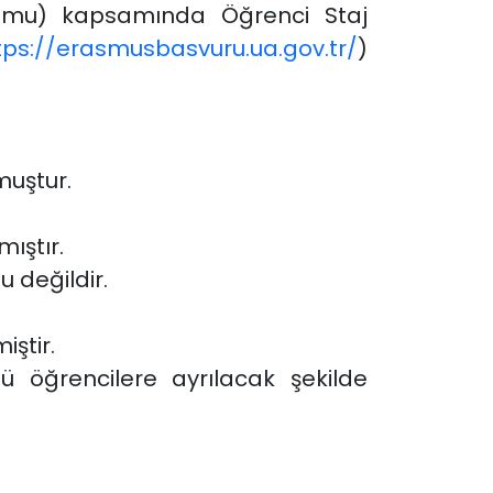
yumu) kapsamında Öğrenci Staj
tps://erasmusbasvuru.ua.gov.tr/
)
muştur.
ıştır.
 değildir.
iştir.
 öğrencilere ayrılacak şekilde