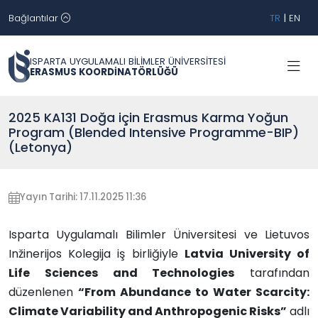
Bağlantılar
TR
|
EN
ISPARTA UYGULAMALI BİLİMLER ÜNİVERSİTESİ
ERASMUS KOORDİNATÖRLÜĞÜ
2025 KA131 Doğa için Erasmus Karma Yoğun
Program (Blended Intensive Programme-BIP)
(Letonya)
Yayın Tarihi: 17.11.2025 11:36
Isparta Uygulamalı Bilimler Üniversitesi ve Lietuvos
Inžinerijos Kolegija iş birliğiyle
Latvia University of
Life Sciences and Technologies
tarafından
düzenlenen
“From Abundance to Water Scarcity:
Climate Variability and Anthropogenic Risks”
adlı