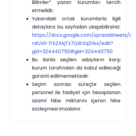
Bilimler” yazan kurumları tercih
etmelidir.
Yukarıdaki ortak kurumlarla ilgili
detaylara bu sayfadan ulaşabilirsiniz:
https://docs.google.com/spreadsheets/d/
rdUVil-lTkZAkjTz7QIItXqZHLs/edit?
gid=324440750#gid=324440750
Bu ilanla seçilen adayların karşı
kurum tarafından da kabul edileceği
garanti edilmemektedir.
Seçim sonrası süreçte seçilen
personel ile faaliyet için hesaplanan
azamî hibe miktarını içeren hibe
sözleşmesi imzalanır.