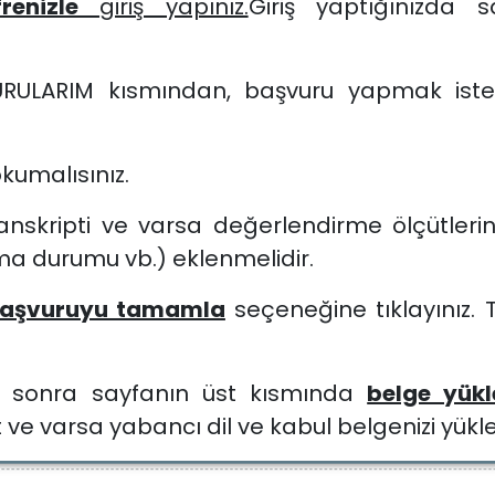
frenizle
giriş yapınız.
Giriş yaptığınızda s
URULARIM kısmından, başvuru yapmak isted
kumalısınız.
anskripti ve varsa değerlendirme ölçütlerin
olma durumu vb.) eklenmelidir.
aşvuruyu tamamla
seçeneğine tıklayınız
 sonra sayfanın üst kısmında
belge yük
ve varsa yabancı dil ve kabul belgenizi yükley