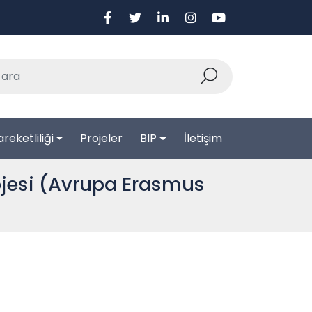
reketliliği
Projeler
BIP
İletişim
rojesi (Avrupa Erasmus