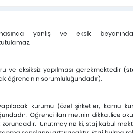
masında yanlış ve eksik beyanında
tutulamaz.
ru ve eksiksiz yapılması gerekmektedir (st
lmak öğrencinin sorumluluğundadır).
 yapılacak kurumu (özel şirketler, kamu kuru
ndadır. Öğrenci ilan metnini dikkatlice okuyu
ek zorundadır. Unutmayınız ki, staj kabul mek
anma şanslarını arttıracaktır. Staj bulma re