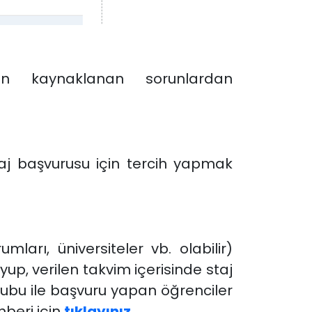
n kaynaklanan sorunlardan
aj başvurusu için tercih yapmak
mları, üniversiteler vb. olabilir)
p, verilen takvim içerisinde staj
tubu ile başvuru yapan öğrenciler
hberi için
tıklayınız
.