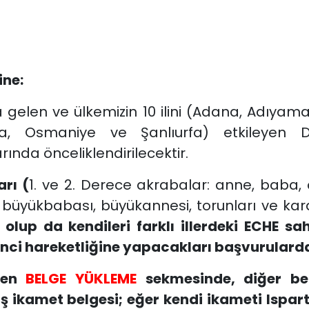
ine:
gelen ve ülkemizin 10 ilini (Adana, Adıyama
ya, Osmaniye ve Şanlıurfa) etkileyen D
ında önceliklendirilecektir.
arı (
1. ve 2. Derece akrabalar: anne, baba, ç
n büyükbabası, büyükannesi, torunları ve kar
 olup da kendileri farklı illerdeki ECHE s
nci hareketliğine yapacakları başvurularda +
ken
BELGE YÜKLEME
sekmesinde, diğer be
ş ikamet belgesi; eğer kendi ikameti Ispart