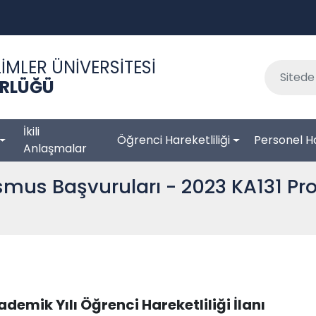
İMLER ÜNİVERSİTESİ
RLÜĞÜ
İkili
Öğrenci Hareketliliği
Personel Ha
Anlaşmalar
asmus Başvuruları - 2023 KA131 P
demik Yılı Öğrenci Hareketliliği İlanı