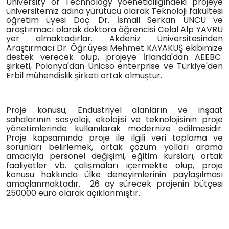
University of Technology yöeneticiliğindeki projeye
üniversitemiz adına yürütücü olarak Teknoloji fakültesi
öğretim üyesi Doç. Dr. İsmail Serkan ÜNCÜ ve
araştırmacı olarak doktora öğrencisi Celal Alp YAVRU
yer almaktadırlar. Akdeniz Üniversitesinden
Araştırmacı Dr. Öğr.üyesi Mehmet KAYAKUŞ ekibimize
destek verecek olup, projeye İrlanda'dan AEEBC
şirketi, Polonya'dan Unicso enterprise ve Türkiye'den
Erbil mühendislik şirketi ortak olmuştur.
Proje konusu; Endüstriyel alanların ve inşaat
sahalarının sosyoloji, ekolojisi ve teknolojisinin proje
yönetimlerinde kullanılarak modernize edilmesidir.
Proje kapsamında proje ile ilgili veri toplama ve
sorunları belirlemek, ortak çözüm yolları arama
amacıyla personel değişimi, eğitim kursları, ortak
faaliyetler vb. çalışmaları içermekte olup, proje
konusu hakkında ülke deneyimlerinin paylaşılması
amaçlanmaktadır. 26 ay sürecek projenin bütçesi
250000 euro olarak açıklanmıştır.